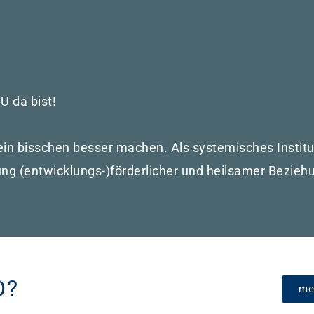
U da bist!
 ein bisschen besser machen. Als systemisches Instit
tung (entwicklungs-)förderlicher und heilsamer Bezie
O?
me