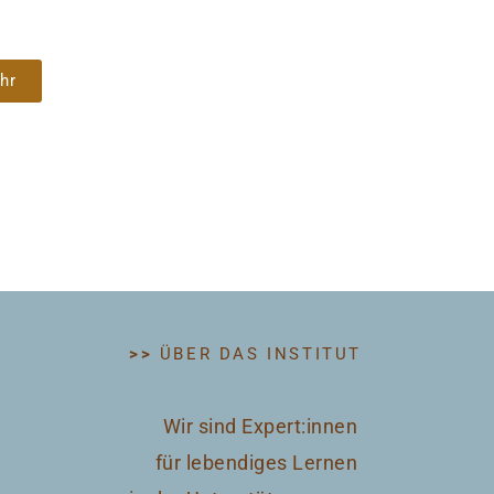
hr
>>
ÜBER DAS INSTITUT
Wir sind Expert:innen
für lebendiges Lernen