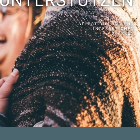
UNTERSTÜTZEN
SELBST-BILDUNG UND
INTERAKTIONEN
STÄRKEN
>> MEHR