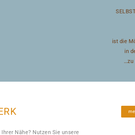
SELBST
ist die 
in d
…zu 
ERK
me
 Ihrer Nähe? Nutzen Sie unsere